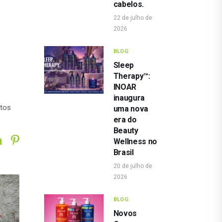
cabelos.
22 de julho de
2026
BLOG
Sleep
Therapy™:
INOAR
inaugura
itos
uma nova
era do
Beauty
Wellness no
Brasil
20 de julho de
2026
BLOG
Novos