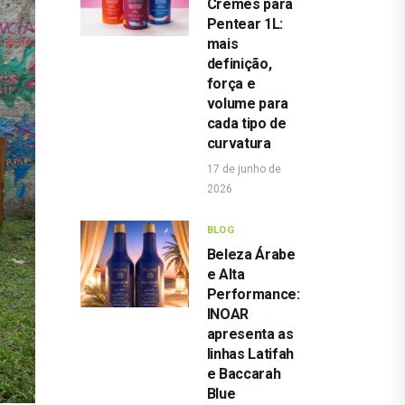
Cremes para
Pentear 1L:
mais
definição,
força e
volume para
cada tipo de
curvatura
17 de junho de
2026
BLOG
Beleza Árabe
e Alta
Performance:
INOAR
apresenta as
linhas Latifah
e Baccarah
Blue