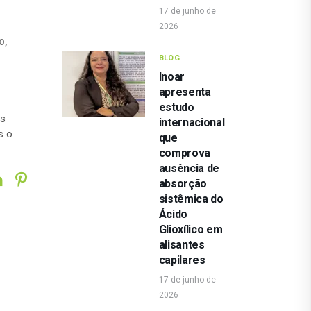
17 de junho de
2026
O
,
BLOG
Inoar
apresenta
estudo
es
internacional
s o
que
comprova
ausência de
absorção
sistêmica do
Ácido
Glioxílico em
alisantes
capilares
17 de junho de
2026