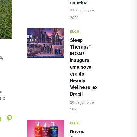
cabelos.
22 de julho de
2026
BLOG
Sleep
Therapy™:
INOAR
O
,
inaugura
uma nova
era do
Beauty
Wellness no
es
Brasil
s o
20 de julho de
2026
BLOG
Novos