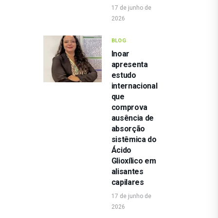
17 de junho de
2026
BLOG
Inoar
apresenta
estudo
internacional
que
comprova
ausência de
absorção
sistêmica do
Ácido
Glioxílico em
alisantes
capilares
17 de junho de
2026