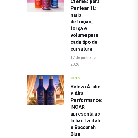
Cremes para
Pentear 1L:
mais
definição,
força e
volume para
cada tipo de
curvatura
17 de junho de
2026
BLOG
Beleza Árabe
e Alta
Performance:
INOAR
apresenta as
linhas Latifah
e Baccarah
Blue