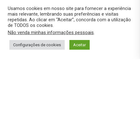
A BELISSIMA
Usamos cookies em nosso site para fornecer a experiência
R JOSEFA TAVEIRA, SN
mais relevante, lembrando suas preferências e visitas
JOAO PESSOA PB 58055000
repetidas. Ao clicar em “Aceitar”, concorda com a utilização
de TODOS os cookies.
3945 km
Não venda minhas informações pessoais
.
Trajeto
Configurações de cookies
Aceitar
DENISE E. DO REGO
R EDVALDO TOSCANO DE BRITO
JOAO PESSOA PB 58073390
3946.9 km
Trajeto
ÓTIMO
DENISE E DO REGO
RUA EDVALDO TOSCANO DE BRITO, 123
JOAO PESSOA PB 58073390
3947 km
Trajeto