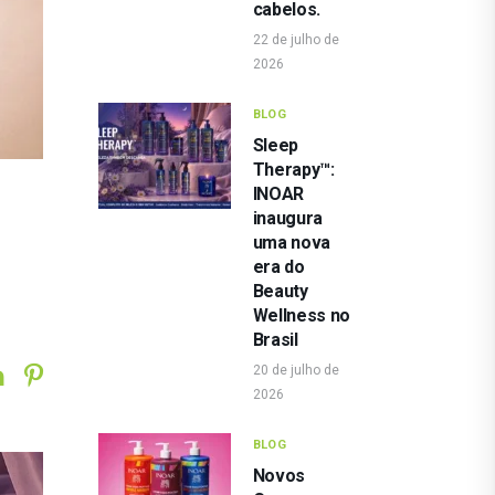
cabelos.
22 de julho de
2026
BLOG
Sleep
Therapy™:
INOAR
inaugura
uma nova
era do
Beauty
Wellness no
Brasil
20 de julho de
2026
BLOG
Novos