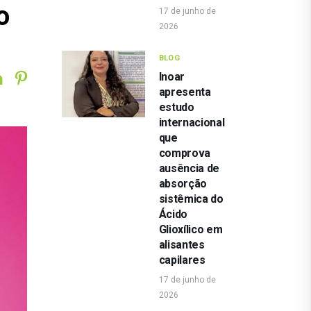
o
17 de junho de
2026
BLOG
Inoar
apresenta
estudo
internacional
que
comprova
ausência de
absorção
sistêmica do
Ácido
Glioxílico em
alisantes
capilares
17 de junho de
2026