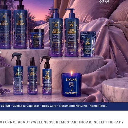
OTURNO
,
BEAUTYWELLNESS
,
BEMESTAR
,
INOAR
,
SLEEPTHERAPY