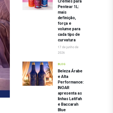
Cremes para
Pentear 1L:
mais
definição,
força e
volume para
cada tipo de
curvatura
17 de junho de
2026
BLOG
Beleza Árabe
e Alta
Performance:
INOAR
apresenta as
linhas Latifah
e Baccarah
Blue