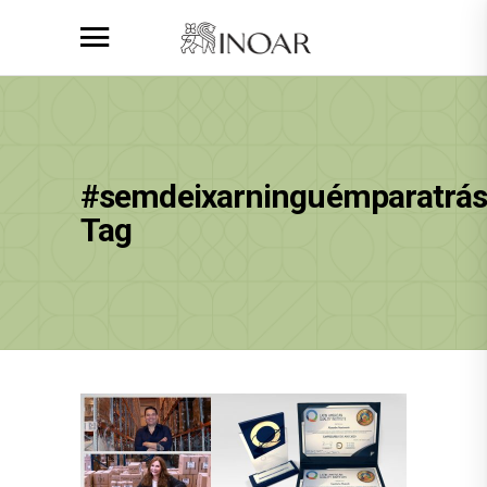
#semdeixarninguémparatrá
Tag