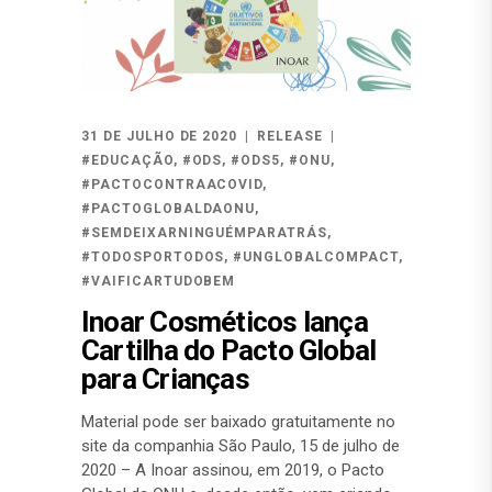
31 DE JULHO DE 2020
RELEASE
#EDUCAÇÃO
,
#ODS
,
#ODS5
,
#ONU
,
#PACTOCONTRAACOVID
,
#PACTOGLOBALDAONU
,
#SEMDEIXARNINGUÉMPARATRÁS
,
#TODOSPORTODOS
,
#UNGLOBALCOMPACT
,
#VAIFICARTUDOBEM
Inoar Cosméticos lança
Cartilha do Pacto Global
para Crianças
Material pode ser baixado gratuitamente no
site da companhia São Paulo, 15 de julho de
2020 – A Inoar assinou, em 2019, o Pacto