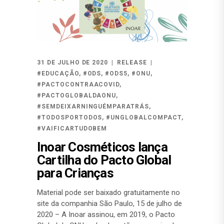
31 DE JULHO DE 2020
RELEASE
#EDUCAÇÃO
,
#ODS
,
#ODS5
,
#ONU
,
#PACTOCONTRAACOVID
,
#PACTOGLOBALDAONU
,
#SEMDEIXARNINGUÉMPARATRÁS
,
#TODOSPORTODOS
,
#UNGLOBALCOMPACT
,
#VAIFICARTUDOBEM
Inoar Cosméticos lança
Cartilha do Pacto Global
para Crianças
Material pode ser baixado gratuitamente no
site da companhia São Paulo, 15 de julho de
2020 – A Inoar assinou, em 2019, o Pacto