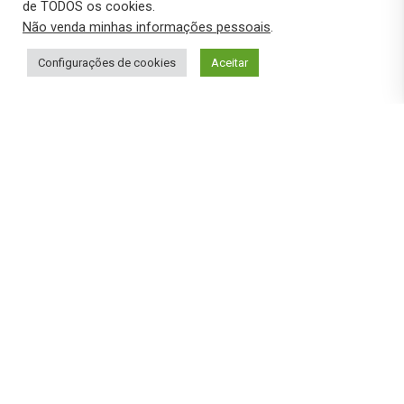
de TODOS os cookies.
Não venda minhas informações pessoais
.
Configurações de cookies
Aceitar
2 DE SETEMBRO DE 2021
BLOG
,
RELEASE
ATLETA PARALÍMPICA
,
EMBAIXADORA DA
INOAR
,
MAIARA BARRETO
,
NATAÇÃO
Atleta paralímpica Maiara
Barreto se junta
novamente à Inoar como
embaixadora global
Pela segunda vez, atleta é convidada pela
Inoar para ser embaixadora, representando
seus produtos e campanhas globalmente A
INOAR, marca brasileira de cosméticos que
entende de beleza e diversidade, apresenta
Maiara Barreto - sua mais nova embaixadora.