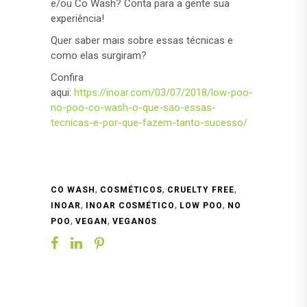
e/ou Co Wash? Conta para a gente sua
experiência!
Quer saber mais sobre essas técnicas e
como elas surgiram?
Confira
aqui:
https://inoar.com/03/07/2018/low-poo-
no-poo-co-wash-o-que-sao-essas-
tecnicas-e-por-que-fazem-tanto-sucesso/
,
,
,
CO WASH
COSMÉTICOS
CRUELTY FREE
,
,
,
INOAR
INOAR COSMÉTICO
LOW POO
NO
,
,
POO
VEGAN
VEGANOS