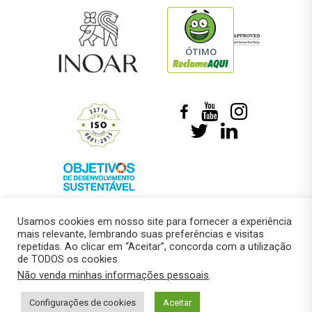
ÓTIMO
Usamos cookies em nosso site para fornecer a experiência
mais relevante, lembrando suas preferências e visitas
repetidas. Ao clicar em “Aceitar”, concorda com a utilização
de TODOS os cookies.
© 2018 –
Marcelo Roberto Pressi
Não venda minhas informações pessoais
.
Política de privacidade
Configurações de cookies
Aceitar