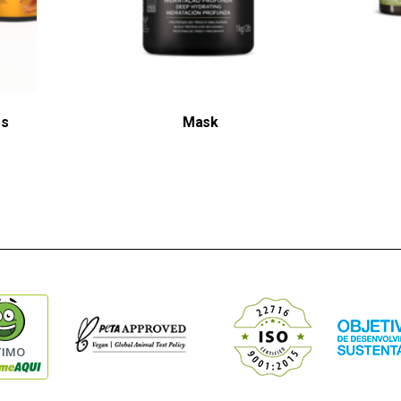
es
Mask
TIMO