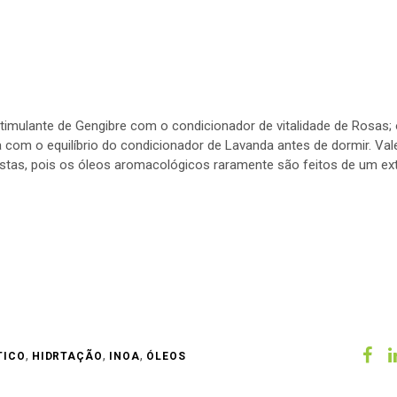
mulante de Gengibre com o condicionador de vitalidade de Rosas; 
a com o equilíbrio do condicionador de Lavanda antes de dormir. Val
postas, pois os óleos aromacológicos raramente são feitos de um ex
,
,
,
TICO
HIDRTAÇÃO
INOA
ÓLEOS