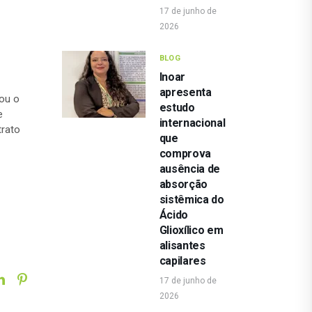
17 de junho de
2026
BLOG
Inoar
apresenta
ou o
estudo
e
internacional
trato
que
comprova
ausência de
absorção
sistêmica do
Ácido
Glioxílico em
alisantes
capilares
17 de junho de
2026