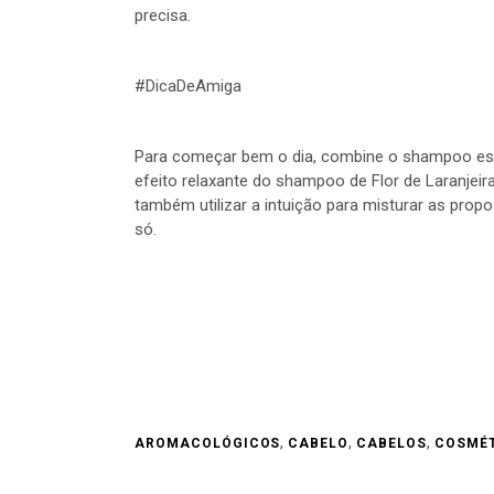
precisa.
#DicaDeAmiga
Para começar bem o dia, combine o shampoo esti
efeito relaxante do shampoo de Flor de Laranjeir
também utilizar a intuição para misturar as pro
só.
,
,
,
AROMACOLÓGICOS
CABELO
CABELOS
COSMÉ