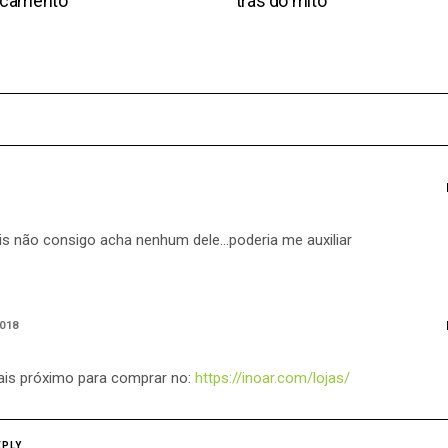
ecamento
trás do mito
is não consigo acha nenhum dele…poderia me auxiliar
018
mais próximo para comprar no:
https://inoar.com/lojas/
EPLY