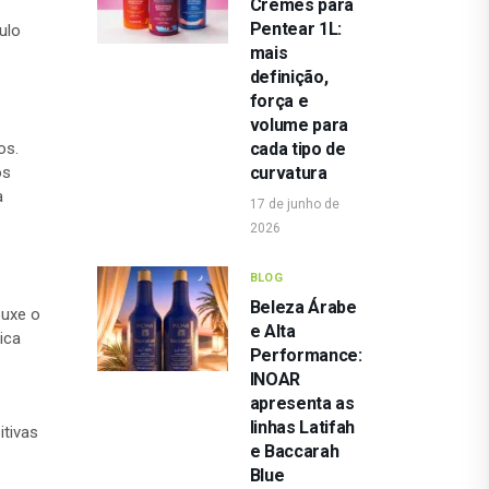
Cremes para
Pentear 1L:
ulo
mais
definição,
força e
volume para
tos.
cada tipo de
os
curvatura
a
17 de junho de
2026
BLOG
Beleza Árabe
ouxe o
e Alta
ica
Performance:
INOAR
apresenta as
linhas Latifah
itivas
e Baccarah
Blue