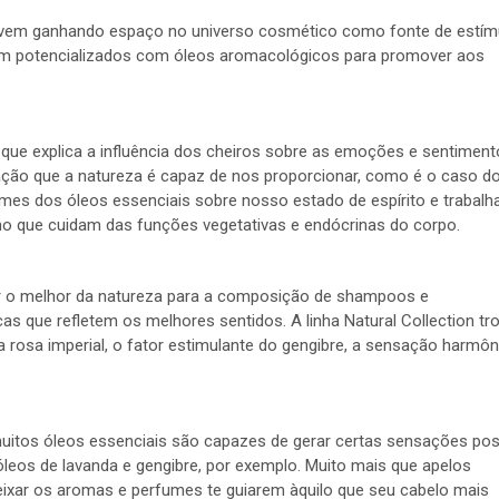
s vem ganhando espaço no universo cosmético como fonte de estím
am potencializados com óleos aromacológicos para promover aos
 que explica a influência dos cheiros sobre as emoções e sentimen
sação que a natureza é capaz de nos proporcionar, como é o caso d
umes dos óleos essenciais sobre nosso estado de espírito e trabalh
mo que cuidam das funções vegetativas e endócrinas do corpo.
zer o melhor da natureza para a composição de shampoos e
 que refletem os melhores sentidos. A linha Natural Collection tr
e da rosa imperial, o fator estimulante do gengibre, a sensação harmôn
uitos óleos essenciais são capazes de gerar certas sensações pos
eos de lavanda e gengibre, por exemplo. Muito mais que apelos
deixar os aromas e perfumes te guiarem àquilo que seu cabelo mais