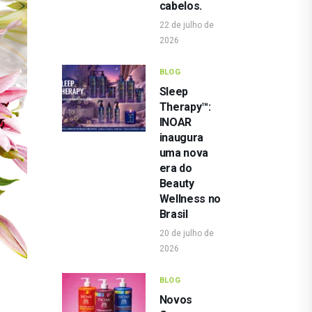
cabelos.
22 de julho de
2026
BLOG
Sleep
Therapy™:
INOAR
inaugura
uma nova
era do
Beauty
Wellness no
Brasil
20 de julho de
2026
BLOG
Novos