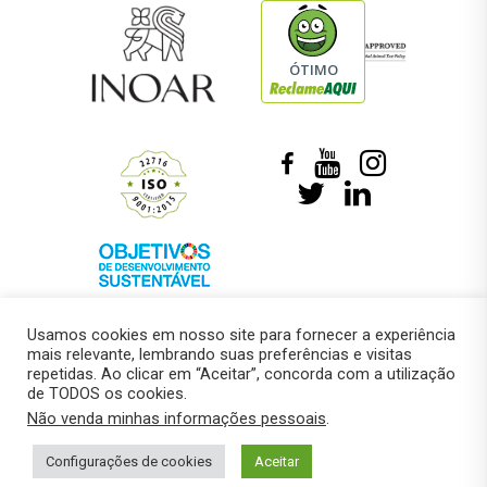
ÓTIMO
Usamos cookies em nosso site para fornecer a experiência
mais relevante, lembrando suas preferências e visitas
repetidas. Ao clicar em “Aceitar”, concorda com a utilização
de TODOS os cookies.
© 2018 –
Marcelo Roberto Pressi
Não venda minhas informações pessoais
.
Política de privacidade
Configurações de cookies
Aceitar