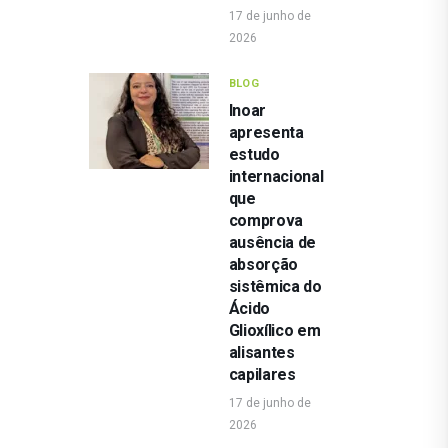
17 de junho de
2026
BLOG
Inoar
apresenta
estudo
internacional
que
comprova
ausência de
absorção
sistêmica do
Ácido
Glioxílico em
alisantes
capilares
17 de junho de
2026