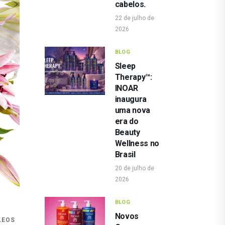
cabelos.
22 de julho de
2026
BLOG
Sleep
Therapy™:
INOAR
inaugura
uma nova
era do
Beauty
Wellness no
Brasil
20 de julho de
2026
BLOG
Novos
LEOS