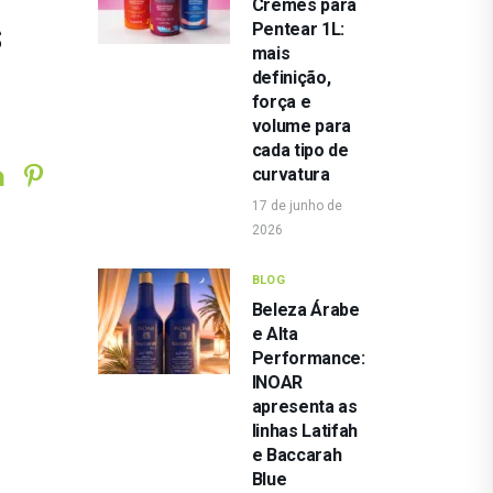
Cremes para
s
Pentear 1L:
mais
definição,
força e
volume para
cada tipo de
curvatura
17 de junho de
2026
BLOG
Beleza Árabe
e Alta
Performance:
INOAR
apresenta as
linhas Latifah
e Baccarah
Blue