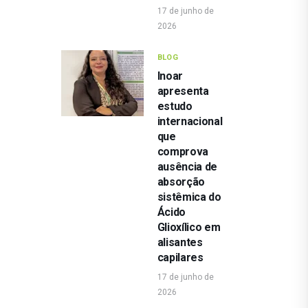
17 de junho de
2026
BLOG
Inoar
apresenta
estudo
internacional
que
comprova
ausência de
absorção
sistêmica do
Ácido
Glioxílico em
alisantes
capilares
17 de junho de
2026