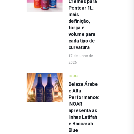
Cremes para
Pentear 1L:
mais
definição,
força e
volume para
cada tipo de
curvatura
17 de junho de
2026
BLOG
Beleza Árabe
e Alta
Performance:
INOAR
apresenta as
linhas Latifah
e Baccarah
Blue