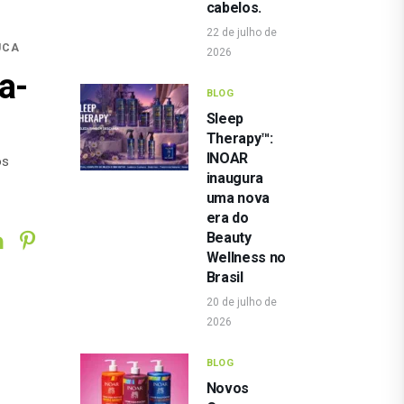
cabelos.
22 de julho de
UCA
2026
a-
BLOG
Sleep
Therapy™:
INOAR
os
inaugura
uma nova
era do
Beauty
Wellness no
Brasil
20 de julho de
2026
BLOG
Novos