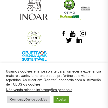
ÓTIMO
Usamos cookies em nosso site para fornecer a experiência
mais relevante, lembrando suas preferências e visitas
repetidas. Ao clicar em “Aceitar”, concorda com a utilização
de TODOS os cookies.
© 2018 –
Marcelo Roberto Pressi
Não venda minhas informações pessoais
.
Política de privacidade
Configurações de cookies
Aceitar