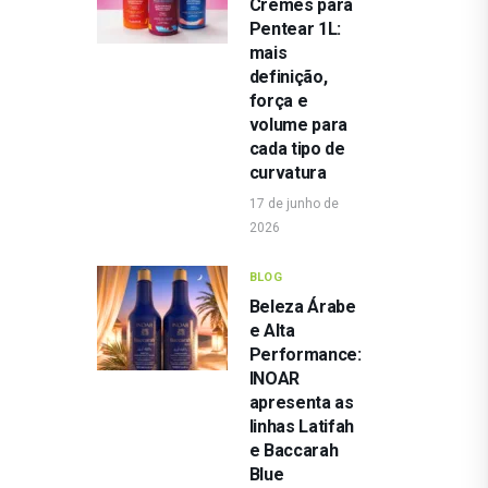
Cremes para
Pentear 1L:
mais
definição,
força e
volume para
cada tipo de
curvatura
17 de junho de
2026
BLOG
Beleza Árabe
e Alta
Performance:
INOAR
apresenta as
linhas Latifah
e Baccarah
Blue