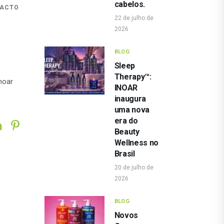
cabelos.
PACTO
22 de julho de
2026
BLOG
Sleep
Therapy™:
noar
INOAR
inaugura
uma nova
era do
Beauty
Wellness no
Brasil
20 de julho de
2026
BLOG
Novos