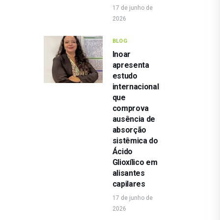
17 de junho de
2026
BLOG
Inoar
apresenta
estudo
internacional
que
comprova
ausência de
absorção
sistêmica do
Ácido
Glioxílico em
alisantes
capilares
17 de junho de
2026