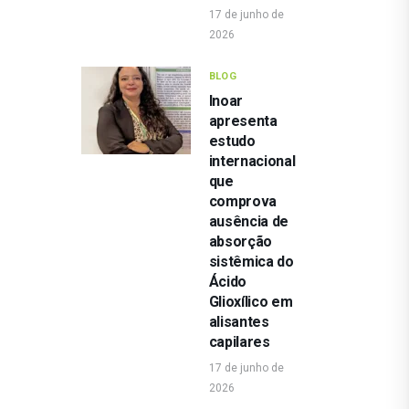
17 de junho de
2026
BLOG
Inoar
apresenta
estudo
internacional
que
comprova
ausência de
absorção
sistêmica do
Ácido
Glioxílico em
alisantes
capilares
17 de junho de
2026