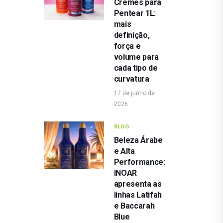
Cremes para
Pentear 1L:
mais
definição,
força e
volume para
cada tipo de
curvatura
17 de junho de
2026
BLOG
Beleza Árabe
e Alta
Performance:
INOAR
apresenta as
linhas Latifah
e Baccarah
Blue