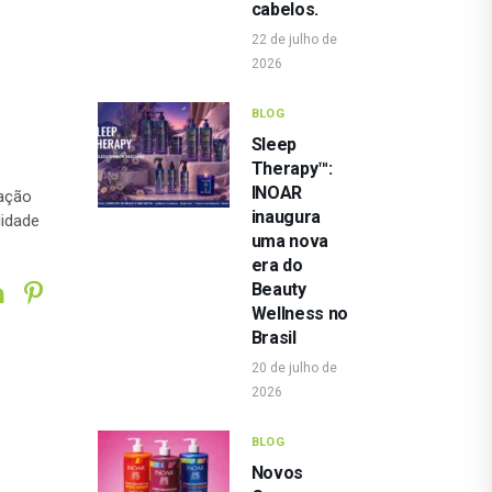
cabelos.
22 de julho de
2026
BLOG
Sleep
Therapy™:
INOAR
ração
inaugura
lidade
uma nova
era do
Beauty
Wellness no
Brasil
20 de julho de
2026
BLOG
Novos