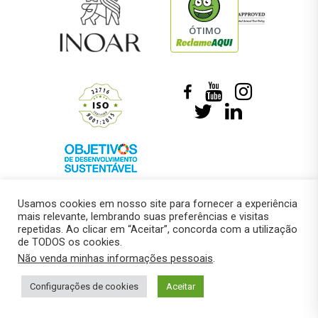
ÓTIMO
Usamos cookies em nosso site para fornecer a experiência
mais relevante, lembrando suas preferências e visitas
repetidas. Ao clicar em “Aceitar”, concorda com a utilização
de TODOS os cookies.
© 2018 –
Marcelo Roberto Pressi
Não venda minhas informações pessoais
.
Política de privacidade
Configurações de cookies
Aceitar