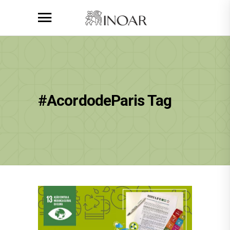
#AcordodeParis Tag