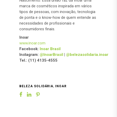
Nascimento. Essa união faz da Inoar uma
marca de cosméticos inspirada em vários
tipos de pessoas, com inovação, tecnologia
de ponta e o know-how de quem entende as
necessidades de profissionais e
consumidores finais.
Inoar
www.inoar.com
Facebook:
Inoar Brasil
Instagram:
@InoarBrasil
|
@belezasolidaria.inoar
Tel.: (11) 4135-4555
,
BELEZA SOLIDÁRIA
INOAR