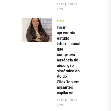
17 de junho de
2026
BLOG
Inoar
apresenta
estudo
internacional
que
comprova
ausência de
absorção
sistêmica do
Ácido
Glioxílico em
alisantes
capilares
17 de junho de
2026