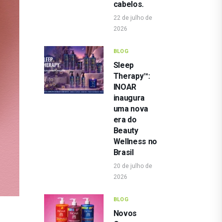
cabelos.
22 de julho de
2026
BLOG
Sleep
Therapy™:
INOAR
inaugura
uma nova
era do
Beauty
Wellness no
Brasil
20 de julho de
2026
BLOG
Novos