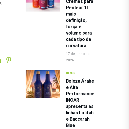
Cremes para
M
,
Pentear 1L:
mais
definição,
força e
volume para
cada tipo de
curvatura
17 de junho de
2026
BLOG
Beleza Árabe
e Alta
Performance:
INOAR
apresenta as
linhas Latifah
e Baccarah
Blue