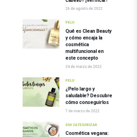
cabello? ¡Verificar!
26 de agosto de 2022
PELO
Qué es Clean Beauty
y cómo encaja la
cosmética
multifuncional en
este concepto
24 de marzo de 2022
PELO
¿Pelo largo y
saludable? Descubre
cómo conseguirlos
7 de marzo de 2022
SIN CATEGORIZAR
Cosmética vegana: