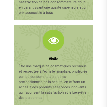
satisfaction de nos consommateurs, tout
en garantissant une qualité supérieure et un
prix accessible à tous.
Visão
Être une marque de cosmétiques reconnue
et respectée à l’échelle mondiale, privilégiée
par les consommateurs et les
professionnels de la beauté, en offrant un
accès à des produits et services innovants
qui favorisent la satisfaction et le bien-être
des personnes.