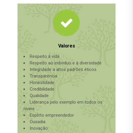
Valores
Respeito á vida
Respeito ao individuo e à diversidade
Integridade a altos padrões éticos
Transparência
Honestidade
Credibilidade
Qualidade
Liderança pelo exemplo em todos os
níveis
Espírito empreendedor
Ousadia
Inovação